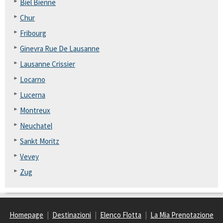
Biel Bienne
Chur
Fribourg
Ginevra Rue De Lausanne
Lausanne Crissier
Locarno
Lucerna
Montreux
Neuchatel
Sankt Moritz
Vevey
Zug
Homepage
|
Destinazioni
|
Elenco Flotta
|
La Mia Prenotazione