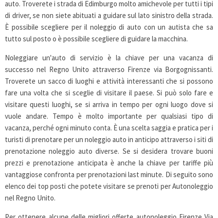
auto. Troverete i strada di Edimburgo molto amichevole per tutti i tipi
di driver, se non siete abituati a guidare sul lato sinistro della strada.
È possibile scegliere per il noleggio di auto con un autista che sa
tutto sul posto o è possibile scegliere di guidare la macchina.
Noleggiare un'auto di servizio è la chiave per una vacanza di
successo nel Regno Unito attraverso Firenze via Borgognissanti.
Troverete un sacco di luoghi e attività interessanti che si possono
fare una volta che si sceglie di visitare il paese. Si può solo fare e
visitare questi luoghi, se si arriva in tempo per ogni luogo dove si
vuole andare. Tempo è molto importante per qualsiasi tipo di
vacanza, perché ogni minuto conta. È una scelta saggia e pratica per i
turisti di prenotare per un noleggio auto in anticipo attraverso i siti di
prenotazione noleggio auto diverse. Se si desidera trovare buoni
prezzi e prenotazione anticipata è anche la chiave per tariffe più
vantaggiose confronta per prenotazioni last minute. Di seguito sono
elenco dei top posti che potete visitare se prenoti per Autonoleggio
nel Regno Unito.
Per ottenere alcune delle migliori offerte autonoleggio Firenze Via