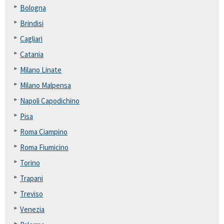
Bologna
Brindisi
Cagliari
Catania
Milano Linate
Milano Malpensa
Napoli Capodichino
Pisa
Roma Ciampino
Roma Fiumicino
Torino
Trapani
Treviso
Venezia